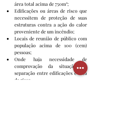
área total acima de 750m²;
Edificações ou áreas de risco que 
necessitem de proteção de suas 
estruturas contra a ação do calor 
proveniente de um incêndio;
Locais de reunião de público com 
população acima de 100 (cem) 
pessoas;
Onde haja necessidade de 
comprovação da situação de 
separação entre edificações e área 
de risco.
O projeto de combate a incêndio deve 
estar de acordo com as normas 
estabelecidas pela ABNT (Associação 
Brasileira de Normas Técnicas), que 
estabelece o dimensionamento e 
outros. A aprovação do projeto caberá à 