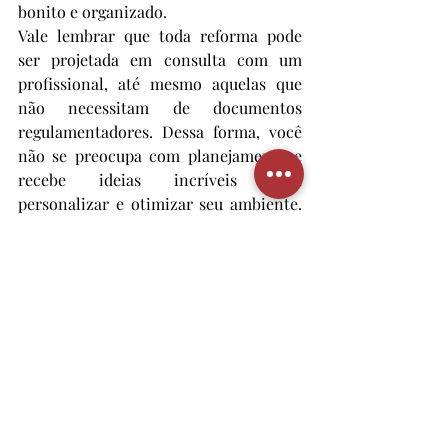
bonito e organizado. 
Vale lembrar que toda reforma pode 
ser projetada em consulta com um 
profissional, até mesmo aquelas que 
não necessitam de documentos 
regulamentadores. Dessa forma, você 
não se preocupa com planejamento e 
recebe ideias incríveis para 
personalizar e otimizar seu ambiente. 
O nosso time Ideal Consultoria Júnior 
oferece todo suporte para uma reforma 
mais segura e econômica, 
entre em 
contato conosco
!!
Por Maria Eduarda Teodoro .