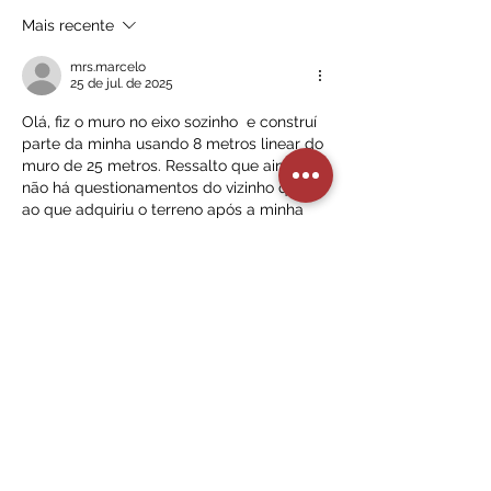
Civil se adapta a diferentes
Mais recente
desafios.
mrs.marcelo
25 de jul. de 2025
Olá, fiz o muro no eixo sozinho  e construí 
parte da minha usando 8 metros linear do 
muro de 25 metros. Ressalto que ainda 
não há questionamentos do vizinho que 
ao que adquiriu o terreno após a minha 
construção. Pergunto se caso haver, qual 
problema pode me dar. Obrigado pela 
Curtir
Responder
Faria Junior
19 de jul. de 2025
Bom dia ! Comprei uma propriedade rural 
onde já havia um muro de divisa feito 
sozinho pelo antigo proprietário. Pergunto 
se posso construir uma garagem aberta 