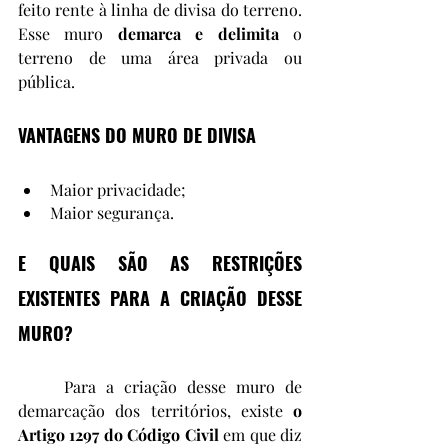
feito rente à linha de divisa do terreno. 
Esse muro 
demarca e delimita
 o 
terreno de uma área privada ou 
pública. 
VANTAGENS DO MURO DE DIVISA
Maior privacidade;
Maior segurança.
E QUAIS SÃO AS RESTRIÇÕES 
EXISTENTES PARA A CRIAÇÃO DESSE 
MURO?
	Para a criação desse muro de 
demarcação dos territórios, existe 
o 
Artigo 1297 do Código Civil
 em que diz 